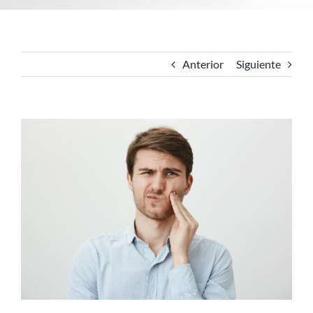
Anterior
Siguiente
Ver
imagen
más
grande